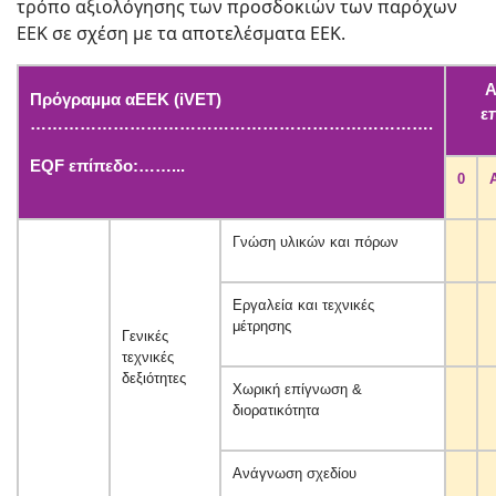
τρόπο αξιολόγησης των προσδοκιών των παρόχων
ΕΕΚ σε σχέση με τα αποτελέσματα ΕΕΚ.
Α
Πρόγραμμα αΕΕΚ (iVET)
ε
……………………………………………………………….
EQF επίπεδο:……...
0
Γνώση υλικών και πόρων
Εργαλεία και τεχνικές
μέτρησης
Γενικές
τεχνικές
δεξιότητες
Χωρική επίγνωση &
διορατικότητα
Ανάγνωση σχεδίου