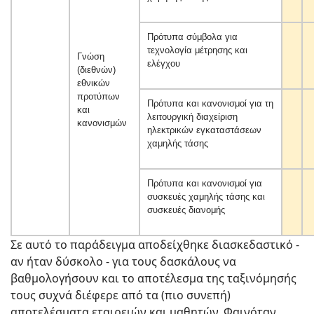
Πρότυπα σύμβολα για
τεχνολογία μέτρησης και
Γνώση
ελέγχου
(διεθνών)
εθνικών
προτύπων
Πρότυπα και κανονισμοί για τη
και
λειτουργική διαχείριση
κανονισμών
ηλεκτρικών εγκαταστάσεων
χαμηλής τάσης
Πρότυπα και κανονισμοί για
συσκευές χαμηλής τάσης και
συσκευές διανομής
Σε αυτό το παράδειγμα αποδείχθηκε διασκεδαστικό -
αν ήταν δύσκολο - για τους δασκάλους να
βαθμολογήσουν και το αποτέλεσμα της ταξινόμησής
τους συχνά διέφερε από τα (πιο συνεπή)
αποτελέσματα εταιρειών και μαθητών. Φαινόταν