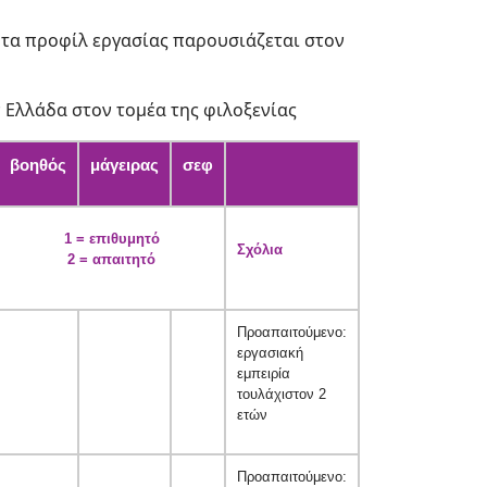
τα προφίλ εργασίας παρουσιάζεται στον
Ελλάδα στον τομέα της φιλοξενίας
βοηθός
μάγειρας
σεφ
1 = επιθυμητό
Σχόλια
2 = απαιτητό
Προαπαιτούμενο:
εργασιακή
εμπειρία
τουλάχιστον 2
ετών
Προαπαιτούμενο: