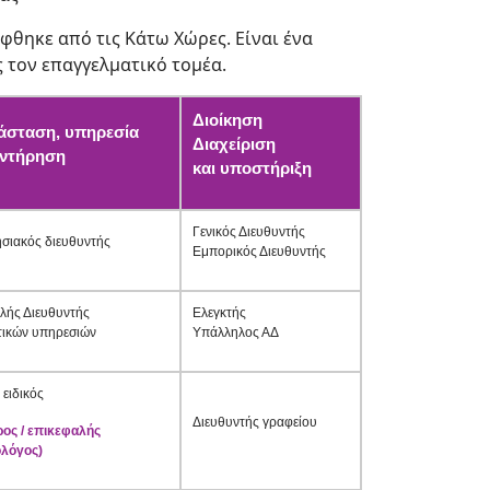
θηκε από τις Κάτω Χώρες. Είναι ένα
 τον επαγγελματικό τομέα.
Διοίκηση
άσταση, υπηρεσία
Διαχείριση
υντήρηση
και υποστήριξη
Γενικός Διευθυντής
ησιακός διευθυντής
Εμπορικός Διευθυντής
λής Διευθυντής
Ελεγκτής
τικών υπηρεσιών
Υπάλληλος ΑΔ
 ειδικός
Διευθυντής γραφείου
ος / επικεφαλής
ολόγος)