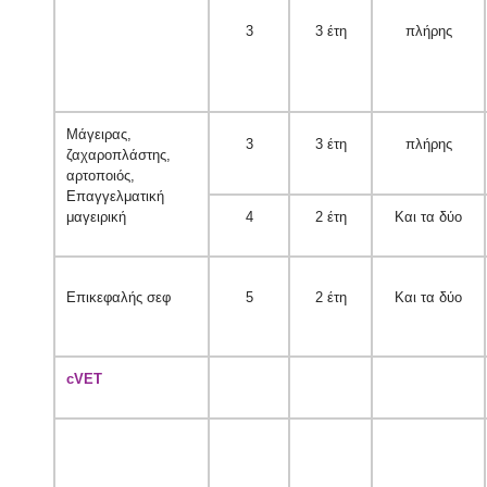
3
3 έτη
πλήρης
Μάγειρας,
3
3 έτη
πλήρης
ζαχαροπλάστης,
αρτοποιός,
Επαγγελματική
μαγειρική
4
2 έτη
Και τα δύο
Επικεφαλής σεφ
5
2 έτη
Και τα δύο
cVET