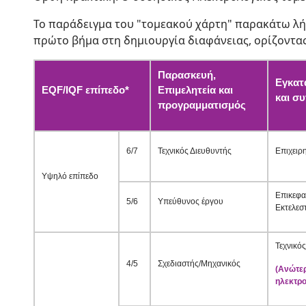
Το παράδειγμα του "τομεακού χάρτη" παρακάτω λήφ
πρώτο βήμα στη δημιουργία διαφάνειας, ορίζοντας
Παρασκευή,
Εγκατ
EQF/IQF επίπεδο*
Επιμελητεία και
και σ
προγραμματισμός
6/7
Τεχνικός Διευθυντής
Επιχειρ
Υψηλό επίπεδο
Επικεφα
5/6
Υπεύθυνος έργου
Εκτελεσ
Τεχνικός
4/5
Σχεδιαστής/Μηχανικός
(Ανώτερ
ηλεκτρ