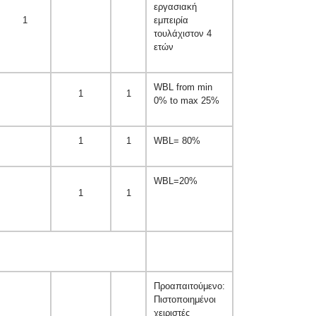
εργασιακή
1
εμπειρία
τουλάχιστον 4
ετών
WBL from min
1
1
0% to max 25%
1
1
WBL= 80%
WBL=20%
1
1
Προαπαιτούμενο:
Πιστοποιημένοι
χειριστές