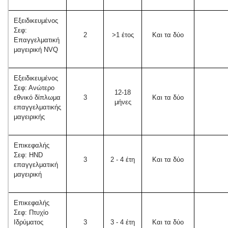
Εξειδικευμένος
Σεφ:
2
>1 έτος
Και τα δύο
Επαγγελματική
μαγειρική NVQ
Εξειδικευμένος
Σεφ: Ανώτερο
12-18
εθνικό δίπλωμα
3
Και τα δύο
μήνες
επαγγελματικής
μαγειρικής
Επικεφαλής
Σεφ: HND
3
2 - 4 έτη
Και τα δύο
επαγγελματική
μαγειρική
Επικεφαλής
Σεφ: Πτυχίο
Ιδρύματος
3
3 - 4 έτη
Και τα δύο