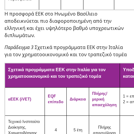
Η προσφορά ΕΕΚ στο Ηνωμένο Βασίλειο
αποδεικνύεται πιο διαφοροποιημένη από την
ελληνική και έχει υψηλότερο βαθμό υποχρεωτικών
διπλωμάτων.
Παράδειγμα 3
Σχετικά προγράμματα ΕΕΚ στην Ιταλία
για τον χρηματοοικονομικό και τον τραπεζικό τομέα
Σχετικά προγράμματα ΕΕΚ στην Ιταλία για τον
Υποδ
χρηματοοικονομικό και τον τραπεζικό τομέα
κατα
Πλήρης/
EQF
1 = ε
αΕΕΚ (iVET)
Διάρκεια
μερική
επίπεδο
2 = α
απασχόληση
Τεχνικό Ινστιτούτο
Διοίκησης,
Πλήρης
4
5 έτη
Χρηματοδότησης
απασχόληση