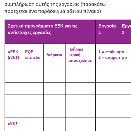
συμπλήρωση αυτής της εργασίας (παρακάτω
παρέχεται ένα παράδειγμα άδειου πίνακα)
Σχετικά προγράμματα ΕΕΚ για τις
Εργασία
Εργ
αντίστοιχες εργασίες
1
2
Πλήρης/
αΕΕΚ
EQF
1 = επιθυμητό
Διάρκεια
μερική
(iVET)
επίπεδο
2 = απαραίτητο
απασχόληση
cVET