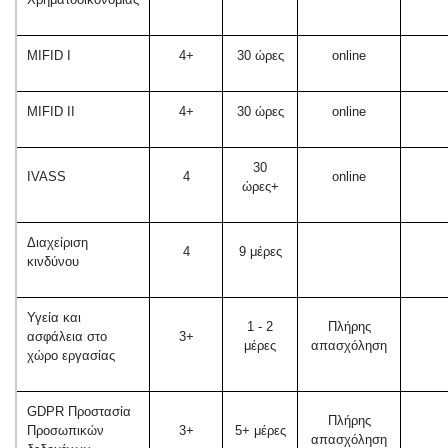
MIFID I
4+
30 ώρες
online
MIFID II
4+
30 ώρες
online
30
IVASS
4
online
ώρες+
Διαχείριση
4
9 μέρες
κινδύνου
Υγεία και
1 - 2
Πλήρης
ασφάλεια στο
3+
μέρες
απασχόληση
χώρο εργασίας
GDPR Προστασία
Πλήρης
Προσωπικών
3+
5+ μέρες
απασχόληση