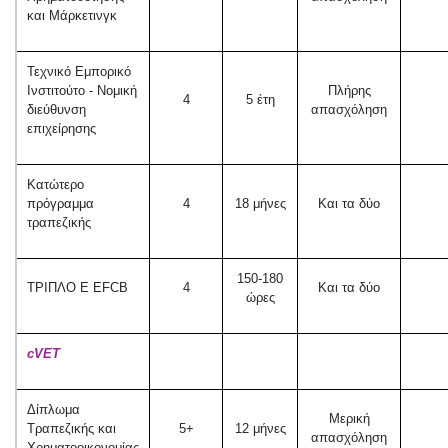
και Μάρκετινγκ
Τεχνικό Εμπορικό
Ινστιτούτο - Νομική
Πλήρης
4
5 έτη
διεύθυνση
απασχόληση
επιχείρησης
Κατώτερο
πρόγραμμα
4
18 μήνες
Και τα δύο
τραπεζικής
150-180
ΤΡΙΠΛΟ Ε EFCB
4
Και τα δύο
ώρες
cVET
Δίπλωμα
Μερική
Τραπεζικής και
5+
12 μήνες
απασχόληση
Χρηματοοικονομίας